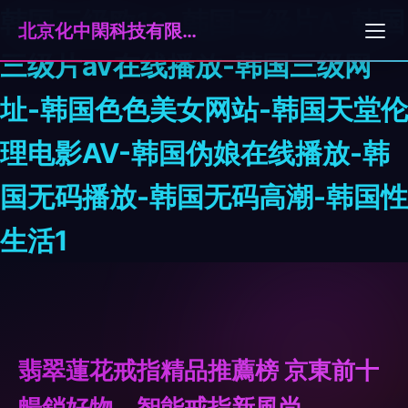
韩国三级欧13-韩国三级片A-韩国
北京化中閑科技有限公司
三级片av在线播放-韩国三级网
址-韩国色色美女网站-韩国天堂伦
理电影AV-韩国伪娘在线播放-韩
国无码播放-韩国无码高潮-韩国性
生活1
翡翠蓮花戒指精品推薦榜 京東前十
暢銷好物，智能戒指新風尚