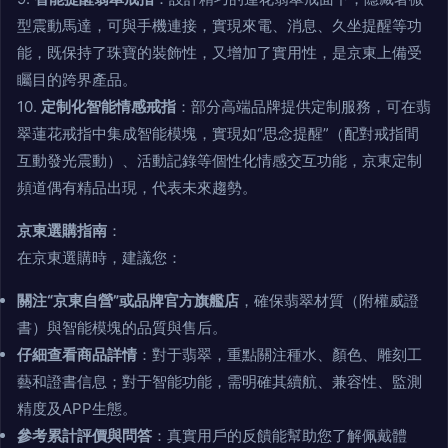
型震動馬達，可與手機連接，實現來電、消息、久坐提醒等功
能，既保持了珠寶的裝飾性，又增加了實用性，是京東上備受
矚目的跨界產品。
10.
定制化智能情感戒指
：部分高端品牌提供定制服務，可在翡
翠蓮花戒指中集成智能模塊，實現如“思念提醒”（配對戒指間
互動發光震動）、活動記錄等個性化情感交互功能，京東定制
頻道偶有精品出現，代表未來趨勢。
京東選購指南
：
在京東選購時，建議您：
關注“京東自營”或品牌官方旗艦店
，確保翡翠材質（附權威證
書）與智能模塊的品質與售后。
仔細查看商品詳情
：對于翡翠，重點關注種水、顏色、雕刻工
藝和證書信息；對于智能功能，需明確其續航、兼容性、監測
精度及APP生態。
參考累計評價與問答
：真實用戶的反饋能幫助您了解佩戴體