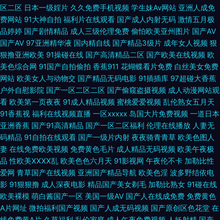
人妻一区二区三区传媒 肏屄色网 国产成人精品一 国产精品久久电影院 国产
区二区
日本一级婬片
久久免费手机视频
学生妹Av网站
亚洲人成免
费网站
91大神自拍
福利片在线观看
国产成人内射无码
激情五月极
精品久久免费 精品久久一 黄色厂库 国产久久青草 海角社区在线视频福利 亚
品婷婷
国产剧情精品
成人三级伦理免费
偷怕欧美亚州图片
国产AV
国产AV
97亚洲精华液
国内精自线
国产精品3级片
成年女人视频
狠
洲狼友 亚洲精品二区无码 99视频精品 内射人妻14p 91黑料在线视频白丝 国
狠撸亚洲欧美
91操碰在线
国产高清精品二区
国产欧美在线视频
欧
美色综合网
91国产自拍偷拍
香蕉911
花蝴蝶看片免费
白丝美女免费
产欧美岛国 91白丝在线抄 欧美最新精品一区 91国产丝袜麻豆系列 加勒比性
网站
欧美女人与动物交
国产精品无码电影
91插插库
97超碰大香蕉
户外自慰影院
国产一区二区二区
国产偷窥盗摄视频
成人动漫网站观
爱资源 国产在线ts在线 91草吧 91爱爱情色视频 国产视频社区论坛 豆花直播
看
欧美第一页夜夜
91成人精品视频
蜜桃爱爱视频
乱伦熟女五月天
91香蕉视
福利在线视频直播
一区xxxxx
岛国大片免费视频
一道日本
亚洲香蕉
国产91高清精品
国产一区二区福利
伦理在线播放
人妻无
视频网站 久久伊人av一起 精品国产不卡一区 91性爰 91国标精品 亚洲在线
码精品
91自拍在线观看
国产一级片内射
夜夜骑青青草
欧美色图人
妻
在线免费欧美视频
免费黄色毛片
成人精品无码视频
欧美午夜极
97av 欧美色网国产探花 欧美α√ 国产婷婷操逼视频 老湿机欧美视频 欧美性
品
性欧美ⅩⅩⅩⅩ乱
欧美色色六月天
91影视网
午夜伦不卡
加勒比性
爱网
青草国产在线视频
亚洲国产精品导航
欧美色淫
波多野结依电
交A 日韩国产在线 婷婷蜜桃久久伊人 色资源在线 婷婷五月天男人av 91av操
影
91狠狠撸
成人深夜电影
精品国产美女剃毛
加勒比熟女
91碰在线
欧美裸模
萌白酱国产一区
美国一级AV
国产人在线成免费
免费黄色
操操 一区二区伦理剧 91成人在线免费视频 91N视频免费看 五月激情不卡一
A片网址
微拍福利国产视频
国产人成无码视频
国产原创区色花堂
在
线免费黄A片
久草福利
乱伦家庭
成人午夜免费视频
人妖射精
国产