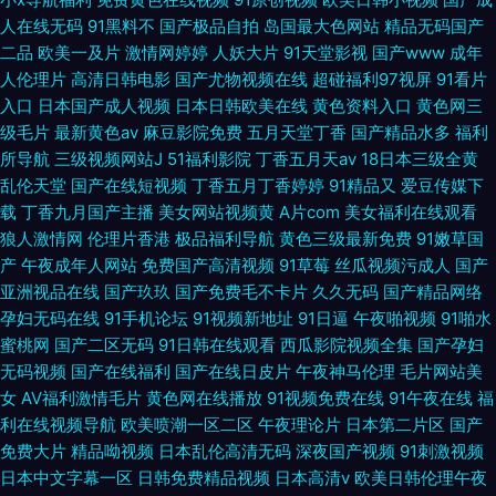
人在线无码
91黑料不
国产极品自拍
岛国最大色网站
精品无码国产
二品
欧美一及片
激情网婷婷
人妖大片
91天堂影视
国产www
成年
人伦理片
高清日韩电影
国产尤物视频在线
超碰福利97视屏
91看片
入口
日本国产成人视频
日本日韩欧美在线
黄色资料入口
黄色网三
级毛片
最新黄色av
麻豆影院免费
五月天堂丁香
国产精品水多
福利
所导航
三级视频网站J
51福利影院
丁香五月天av
18日本三级全黄
乱伦天堂
国产在线短视频
丁香五月丁香婷婷
91精品又
爱豆传媒下
载
丁香九月国产主播
美女网站视频黄
A片com
美女福利在线观看
狼人激情网
伦理片香港
极品福利导航
黄色三级最新免费
91嫩草国
产
午夜成年人网站
免费国产高清视频
91草莓
丝瓜视频污成人
国产
亚洲视品在线
国产玖玖
国产免费毛不卡片
久久无码
国产精品网络
孕妇无码在线
91手机论坛
91视频新地址
91日逼
午夜啪视频
91啪水
蜜桃网
国产二区无码
91日韩在线观看
西瓜影院视频全集
国产孕妇
无码视频
国产在线福利
国产在线日皮片
午夜神马伦理
毛片网站美
女
AV福利激情毛片
黄色网在线播放
91视频免费在线
91午夜在线
福
利在线视频导航
欧美喷潮一区二区
午夜理论片
日本第二片区
国产
免费大片
精品呦视频
日本乱伦高清无码
深夜国产视频
91刺激视频
日本中文字幕一区
日韩免费精品视频
日本高清v
欧美日韩伦理午夜