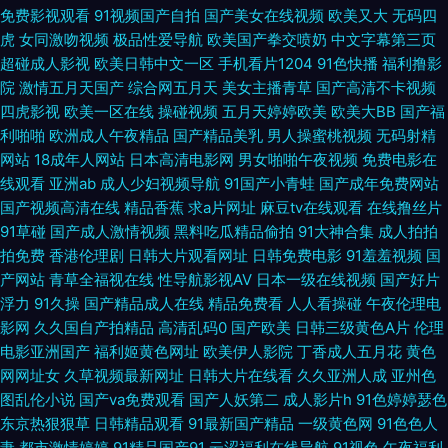
月深爱激情 www激情五月婷婷 日本成人在线不卡 91偷自网 麻豆精品传媒国
免费影视观看
91视频国产自拍
国产美女在线视频
欧美又大
无码四
虎
女同激吻视频
极品性爱导航
欧美国产拳交喷奶
中文字幕第三页
产 91大神双飞闺蜜人妻 国产精品免费久久 五月天涩涩 肏福利社 三级片com
超碰成人影视
欧美日韩中文一区
手机看片1204
91色快播
福利撸影
院
激情五月天国产
综合网五月天
美女主播青草
国产高清不卡视频
四虎影视
欧美一区在线
操碰视频
五月天婷婷欧美
欧美大BB
国产福
91综合苹果视频 人人人人人爱插av 91群交熟妇 密挑免费版官网入口 91官方
利啪啪
欧洲成人午夜精品
国产精品美乳
男人操蜜桃视频
无码射精
网站
18成年人网站
日本高清电影网
男女啪啪午夜视频
免费电影在
传谋免费线观看 黄色妇片国际性情 91传媒在线观 九一在线传媒 91成人黄色
线观看
亚洲ab
成人少妇视频导航
91国产小青蛙
国产成年免费网站
国产视频高清在线
精品香蕉
求a片网址
麻豆tv在线观看
在线撸丝片
电影大全 国内情侣视频在线91 亚洲精品国产区 不卡AV电影网站 日韩A视频
91草碰
国产成人激情视频
黑料吃瓜精品偷拍
91大神合集
成人拍拍
拍免费
香港伦理剧
日韩大片观看网址
日韩免费电影
91羞羞视频
国
91丝袜按摩 久久九九视频免费 国产精品99久久 91在线青娱乐 97骚资源总站
产网站
青草全福视在线
性导航影视AV
日本一级在线视频
国产好片
浮力
91久操
国产精品成人在线
精品免费看
人人看操碰
午夜伦理电
精品国产不卡一区 91大神系列在线观看 99热操一本道 国产精品成人国产乱
影网
久久国自产拍精品
高清乱码0
国产欧美
日韩三级黄色A片
伦理
电影亚洲国产
福利姬黄色网址
欧美伊人影院
丁香成人五月花
黄色
色色福利视频 91tv影院 91扦妹妹电影导航 91资源网址在线观看 久草免费色
网网址女
久草视频最新网址
日韩大片在线看
久久亚洲人成
亚州色
图乱伦小说
国产va免费观看
国产人妖第二
成人影片h
91色婷婷瑟色
站 手机在线观看殴美三 国产精品婷婷精品 国产高清二区 欧美性爱网综合 91
东京热狠狠草
日韩精品观看
91最新国产精品
一级黄色网
91色色人
妻
都市激情婷婷
91精品国产91
云涩福利在线导航
91视色
午夜福利