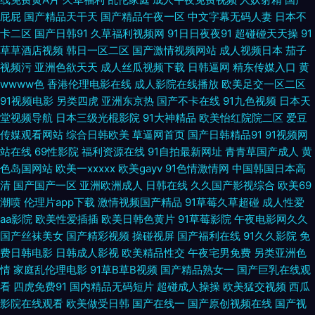
区 先锋影音av资源网 少妇系列 综合狠狠操 91九色蝌蚪幼师 成人豆麻网 色
屁屁
国产精品天干天
国产精品午夜一区
中文字幕无码人妻
日本不
卡二区
国产日韩91
久草福利视频网
91日日夜夜91
超碰碰天天操
91
婷婷日韩av电影 久肏日韩 高清打炮视频 久草网AⅤ电影 玖玖热资源 丝袜精
草草酒店视频
韩日一区二区
国产激情视频网站
成人视频日本
茄子
视频污
亚洲色欲天天
成人丝瓜视频下载
日韩逼网
精东传媒入口
黄
品一区在线 影音先锋亚洲AV无码 91原创大神在线观看 成人av影院在线导航
wwww色
香港伦理电影在线
成人影院在线播放
欧美足交一区二区
91视频电影
另类四虎
亚洲东京热
国产不卡在线
91九色视频
日本天
东京热在线网址蜜桃 91成人电影 超碰毛爽操 欧美淫啪啪重囗味合集 91麻豆
堂视频导航
日本三级光棍影院
91大神精品
欧美怡红院院二区
爱豆
传媒观看网站
综合日韩欧美
草逼网首页
国产日韩精品91
91视频网
精品国产 婷婷深爱五月激情 91熟女丝袜资源 久久超碰成人91 尤物视频在线
站在线
69性影院
福利资源在线
91自拍最新网址
青青草国产成人
黄
色岛国网站
欧美一xxxxx
欧美gayv
91色情激情网
中国韩国日本高
一区 东方av在线网 日本少妇黑森林17p 91免费视频论坛 久久超碰福利 亚洲
清
国产国产一区
亚洲欧洲成人
日韩在线
久久国产影视综合
欧美69
潮喷
伦理片app下载
激情视频国产精品
91草莓久草超碰
成人性爱
欧美色图导航 91在线视频合集 另类欧美日韩 91做爱视频 午夜宅男女看片视
aa影院
欧美性爱插插
欧美日韩色黄片
91草莓影院
午夜电影网久久
国产丝袜美女
国产精彩视频
操碰视屏
国产福利在线
91久久影院
免
频 爱福利视频 青青艹AV 91蜜臀精品视频 国际自在自拍 亚洲美成人网
费日韩电影
日韩成人影视
欧美精品性交
午夜宅男免费
另类亚洲色
情
家庭乱伦理电影
91草B草B视频
国产精品熟女一
国产巨乳在线观
看
四虎免费91
国内精品无码短片
超碰成人操操
欧美猛交视频
西瓜
www91福利 欧美性人妖 91久久蜜桃网 狠狠干日 性色四虎五月天 91最新网
影院在线观看
欧美做受日韩
国产在线一
国产原创视频在线
国产视