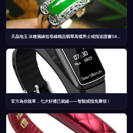
天晶地玉 冰種滿綠祖母綠精品翡翠高檔男士戒指送證書582hf
官方為你脫單，七夕好禮已就緒——智能戒指免費領！