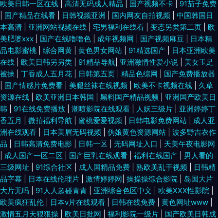
欧美日韩一区在线
|
高清无码成人精品
|
国产视频不卡
|
91茄子免费
|
国产精品在线看
|
日韩视频亚洲
|
国内网友自拍视频
|
中国韩国日
本高清
|
亚洲网站视频在线
|
宅男福利在线看
|
变态另类第二页
|
欧
美肥婆xxx
|
国产在线噜噜色
|
成年视频网
|
国产视频麻豆
|
日本精
品电影蜜桃
|
综合网黄
|
黄色男女网站
|
91精选国产
|
日本亚洲欧美
在线
|
欧美日韩另另类
|
91精品导航
|
亚洲激情性爱小说
|
美女玉足
被操
|
丁香成人五月花
|
日韩第五页
|
精品色综网
|
国产免费播放器
|
国产情感片免费看
|
美腿丝袜在线视频
|
欧美不卡视频在线
|
久草
资源在线
|
欧美亚洲日本韩国
|
黑料国产精品视频
|
亚洲国产欧美日
韩
|
91在线免费播放
|
潮喷影院在线观看
|
人妖三级片
|
亚洲婷婷丁
香五月
|
微拍福利导航
|
蜜桃爱爱视频
|
日韩电影免费网站
|
成人亚
洲在线观看
|
日本美眉无码视频
|
伪娘黄色资源网站
|
波多野吉衣作
品
|
日韩高清免费电影
|
日韩一区
|
无码网址入口
|
天美午夜电影网
|
成人国产一区二区
|
国产巨乳在线观看
|
福利在线国产
|
男人看的
三级网址
|
91综合社区
|
成人国精品免费
|
熟欧美乱干视频
|
日韩精
品字幕
|
日本在线伦理片
|
激情婷婷网
|
操操操综合影院
|
岛国大片
大片无吗
|
91人人超碰青青
|
亚洲综合色区中文
|
欧美XXX性影院
|
欧美疯狂乱伦
|
日本v片在线观看
|
日韩在线免费
|
黄色网址www
|
激情五月天狠狠操
|
欧美日批网
|
福利影院一级片
|
国产欧美日韩成