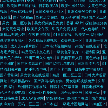
频
|
欧美国产日韩在线
|
日韩欧美AB
|
欧美性爱123区
|
女黄色三级
视频
|
午夜福利欧美
|
日韩欧美成人社区
|
亚洲欧美另类性爱
|
亚训
五月花
|
国产1区精品
|
丝袜足交在线
|
成人动漫18
|
精品国产区二区
|
男女一区二区欧美
|
美女视频黄是免费
|
香港3级片
|
探碰超碰分类
|
女同黄色网址
|
欧美男女午夜
|
51看片免费视频
|
成人色导航
|
亚
洲精品无码少妇
|
午夜视屏导航
|
91日韩在线
|
欧美第一福利网站
|
俄罗斯午夜福利
|
久久精品免费视频
|
欧美在线一区
|
亚洲第一资源
在线
|
成人无码毛片国产
|
日本高清视频网站
|
91国产在线观看
|
谁
有毛片网址
|
精品无码中文在线
|
一级黄色录像片
|
18福利影院
|
亚
洲欧美在线强
|
亚州三级久久电影
|
91视频下载入口
|
黄色AV在
|
国
产亚洲91
|
国产不卡高清在
|
国产武打片老电影
|
日本高清无卡
|
91
精彩刺激对白
|
91手机看电视
|
国产不卡电影
|
日韩中文字幕观看
|
国产黄影院
|
男女黄色在线观看
|
精品一区二区三区
|
日韩大片观看
网址
|
欧美极品xxx
|
国产高清福利合集
|
男女啪啪视频免费
|
久草
午夜福利
|
欧洲日韩视频在钱
|
日韩中文字幕亚洲
|
日韩电影不卡
|
伦理片免费电影
|
欧美一区性爱网址
|
综合欧美亚洲
|
欧美一级
|
中
文日韩在线
|
成人AV资源站
|
91短视频污
|
原创国产在线
|
国产夫妇
肉麻对白
|
无码二区三区
|
91日本在
|
一级毛片视频网站
|
91啪国产
|