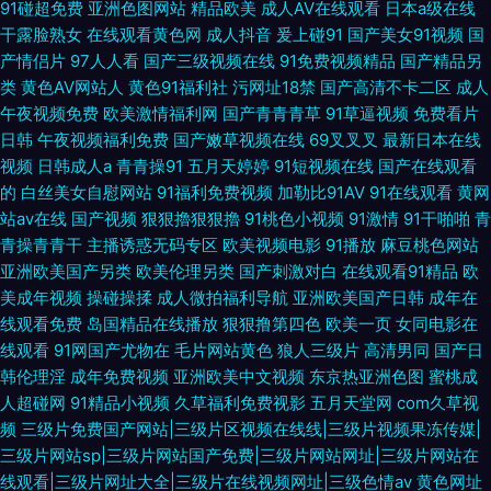
91碰超免费
亚洲色图网站
精品欧美
成人AV在线观看
日本a级在线
干露脸熟女
在线观看黄色网
成人抖音
爰上碰91
国产美女91视频
国
产情侣片
97人人看
国产三级视频在线
91免费视频精品
国产精品另
类
黄色AV网站人
黄色91福利社
污网址18禁
国产高清不卡二区
成人
午夜视频免费
欧美激情福利网
国产青青青草
91草逼视频
免费看片
日韩
午夜视频福利免费
国产嫩草视频在线
69叉叉叉
最新日本在线
视频
日韩成人a
青青操91
五月天婷婷
91短视频在线
国产在线观看
的
白丝美女自慰网站
91福利免费视频
加勒比91AV
91在线观看
黄网
站av在线
国产视频
狠狠擼狠狠擼
91桃色小视频
91激情
91干啪啪
青
青操青青干
主播诱惑无码专区
欧美视频电影
91播放
麻豆桃色网站
亚洲欧美国产另类
欧美伦理另类
国产刺激对白
在线观看91精品
欧
美成年视频
操碰操揉
成人微拍福利导航
亚洲欧美国产日韩
成年在
线观看免费
岛国精品在线播放
狠狠撸第四色
欧美一页
女同电影在
线观看
91网国产尤物在
毛片网站黄色
狼人三级片
高清男同
国产日
韩伦理淫
成年免费视频
亚洲欧美中文视频
东京热亚洲色图
蜜桃成
人超碰网
91精品小视频
久草福利免费视影
五月天堂网
com久草视
频
三级片免费国产网站|三级片区视频在线线|三级片视频果冻传媒|
三级片网站sp|三级片网站国产免费|三级片网站网址|三级片网站在
线观看|三级片网址大全|三级片在线视频网址|三级色情av
黄色网址