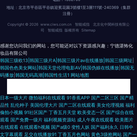
地址：北京市平谷區平谷鎮迎賓花園3號樓1至3層111號-240369（集群
注冊）
Copyright © 2026
www.ciws.com.cn
智能戒指
北京化中閑科技有限公
司
智能戒指
版權所有
Sitemap
感谢您访问我们的网站，您可能还对以下资源感兴趣：宁德湛怖化
妆品有限公司
韩国三级欧13|韩国三级片A|韩国三级片av在线播放|韩国三级网址|
韩国色色美女网站|韩国天堂伦理电影AV|韩国伪娘在线播放|韩国无
码播放|韩国无码高潮|韩国性生活1
网站地图
91看频 欧美骚片 肏屄人人人 日本五月花影院入口 91大香蕉伊人在线 东方
日本一级大片
微拍福利在线观看
91香蕉APP
国产二区三区
国产精
品性
乱伦种子
美国伦理大片
国产二区在线观看
美女伦理视频
福利
AV在线最新地址 深爱婷婷婷网 91色库 狼人五月天影院 91美脚恋足社区 国
偷拍小视频
91社区国产
丁香五月天堂
欧美变态一区
国产综合在线
观看
国产免费一级片
福利视频资源站
成人午夜在线观看
欧美图片
产精品区域一 久草在线网 91shufu 香蕉视频 午夜瑟瑟 91视频在线观看导航
在线观看
在线观看h视频
国产a级0
变性人妖
国产福利永久
日韩中
文字幕观看
足交在线播放91
丁香五月色网站
黄色3级抢网站
国产一