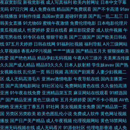
夜寂寞影院
新视觉影视
成人写真福利
欧美内射网址
日本中文字幕
吃瓜AV网 香蕉视频导航 福利社在线观看 亚洲美女Av网 岛国激情一区 亚欧
无码
97日穴网
成人免费在线
精品国产免费观看
国产不卡高清
91av
在线播放
91制作传媒
岛国av资源
超碰91资源
国产乱一乱二乱三
日
色图有码 东京热av在线播放 91n在线观看日韩嗯 久久成人网香蕉视频 91黑
韩美女直播
91尤物69
蜜桃午夜激情
免费伦理电影
日本电影伦理片
黄瓜视频成人
性爱婷婷
爱豆在线看
麻豆影院爱爱
成人软件视频
午
丝后入 免费足交在线观看 91人妻人妻 女同互插 www成人免费 影音先锋AV
夜宅男在线
91专区在线
狠狠干欧美
国产三级国产
国产欧美日韩在
线
97五月天婷婷
日韩在线网
91福利社视频
福利导航
A片三级网站
一级大片 肏屄视频影院 欧美日韩大陆成人 豆花祝频 色呦呦网站入口国 91手
久草视频8
香蕉APP污视频
艹艹艹插逼
国产精品五月天
狠狠操欧美
性爱
国产绝色精品
精品孕妇无码视频
午夜A片三级片
天美果冻传媒
机在线视频 久久草成人大香蕉AV 亚洲天堂色色 久草福利成人电影 www99
久久国产成人精品
精品93久久久
日本人妖射精
学生妹avav
国产熟
女视频在线
乱伦第一页
韩日视频
高清国产剧观看
人妻少妇视频二
热色色 国产激情一区二区三区 www91自拍视频 97成人资源总战 91国产高
区
成人无码高清毛片
亚洲av激情电影
午夜导航在线
国内主播第一
页
国产高清电影网址
91社区论坛
免费网站黄色在线
久久偷拍高清
清视频 欧美性爱影院一区二区 91影音绯色 欧美亚洲日韩国产其它 欧美日韩
亚洲
91午夜在线免费
亚洲精品第五页
麻豆网站在线观看
91精选国
产
国产精品亚洲
黄色三级成年
五月天婷婷爱
国产不卡小视频
AV色
福利成人在线 91手机在线免费观看视频 手机偷拍色图 国产福利视频导航 宅
哟哟
亚洲天堂丁香五月
91社网
美女视频黄全免费
国产精品第一页
国
另类区另类欧美
欧美色图乱伦小说
免费成人软件
黄色网址视频
播放
国产日产美产精品
成人午夜视频
伦理视频网站
黄色18禁网站
福利91视频 殴美色AAAA wwwAV玖玖 一级片在线 激情激动网 91福利视频
亚洲无码视频在线
成人无码看片
91原创社区
伦理电影香港
成人免