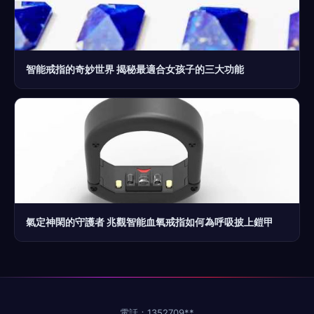
智能戒指的奇妙世界 揭秘最適合女孩子的三大功能
氣定神閑的守護者 兆觀智能血氧戒指如何為呼吸披上鎧甲
電話：1352709**