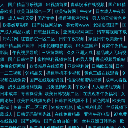
人
|
国产精品可乐视频
|
91视频首页
|
青草娱乐在线视频
|
国产91精
品欧美
|
欧美日韩综合一区
|
欧美特片网
|
午夜91
|
日本成人午夜影
院
|
成人午夜天堂
|
国产尤物
|
操逼视频污污污
|
男人的天堂黄色片
|
欧美嫩草影院
|
国产传媒网站av
|
美女黄www
|
老湿影院国产
|
国
产成人精品八戒
|
日韩丝袜美女
|
亚洲影视网网页
|
污草莓视频下载
|
污A片网
|
红杏影院一区二区
|
日韩午夜视频
|
家庭日韩欧美激情
|
国产精品国产原神
|
日本伦理电影欲动
|
91天堂国产
|
窝窝午夜精品
影院
|
午夜视屏导航
|
三级黄网站
|
久久亚洲人成
|
精品成人无码视
频
|
国产日韩性爱
|
蜜桃福利视频在线
|
91男人网
|
香蕉视频导航站
|
免费肏屄网址
|
欧美精品在线观看
|
亚欧福利片
|
日韩欧影院
|
日本
一二三视频
|
91精品又
|
操逼手机不卡视频
|
黄色三级在线观看
|
91
视频在线免费
|
国产在线观看资源
|
性爱视频蜜桃视频
|
成年人看视
频
|
奶头亚洲福利视频
|
另类激情欧美
|
午夜ab
|
人人妻光屁视频
|
日本成年
|
青青操香蕉
|
欧美日韩视频二区
|
在线观看午夜福利
|
女
同论坛
|
欧美在线视频免费
|
日韩在线视频不卡
|
黄色网址
|
欧美精
品hd
|
免费一区二区三区
|
91狼友乱伦
|
成人福利电影
|
丝瓜视频下
载成人
|
日韩无码影音先锋
|
在线免费精品
|
亚洲午夜电影
|
97免费
在线视频
|
国产a网站
|
国产自偷自拍一区
|
丝袜亚洲日韩另类
|
欧
美三级性爱网
|
欧美成人色情影院
|
激情久久
|
欧美精品天堂
|
久久