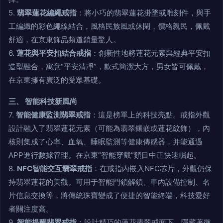
5.
翡翠蓮花編繩戒指
：將小巧的翡翠蓮花掛墜或雕刻件，與手
工編織的彩色繩線結合，風格民族風或休閑，價格親民，佩戴
舒適，在京東飾品頻道銷量驚人。
6.
蓮花與平安扣結合戒指
：創新性地將蓮花元素與經典平安扣
造型融合，寓意“平安清凈”，款式簡潔大方，男女皆可佩戴，
在京東擁有廣泛的受眾基礎。
三、 智能科技新風尚
7.
智能健康監測翡翠戒指
：這是榜單上的科技亮點。戒指外觀
設計融入了翡翠蓮花元素（可能為翡翠鑲嵌或蓮花紋飾），內
核則集成了心率、血氧、睡眠監測等健康傳感器，并能通過
APP進行數據管理。在京東“智能穿戴”類目中正快速崛起。
8.
NFC智能交互翡翠戒指
：在戒指內嵌入NFC芯片，外觀仍保
持翡翠蓮花的美觀。可用于智能門鎖解鎖、車內設備控制、名
片信息交換等，將傳統珠寶變成了便捷的智能終端，科技愛好
者關注度高。
9.
智能提醒翡翠戒指
：設計精巧的蓮花翡翠戒面下，隱藏著微