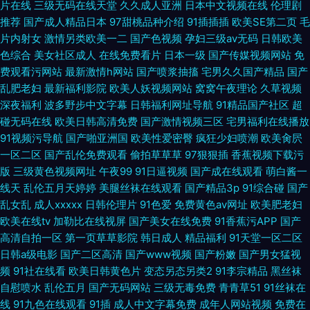
片在线
三级无码在线天堂
久久成人亚洲
日本中文视频在线
伦理剧
推荐
国产成人精品日本
97甜桃品种介绍
91插插插
欧美SE第二页
毛
片内射女
激情另类欧美一二
国产色视频
孕妇三级av无码
日韩欧美
色综合
美女社区成人
在线免费看片
日本一级
国产传媒视频网站
免
费观看污网站
最新激情h网站
国产喷浆抽搐
宅男久久国产精品
国产
乱肥老妇
最新福利影院
欧美人妖视频网站
窝窝午夜理论
久草视频
深夜福利
波多野步中文字幕
日韩福利网址导航
91精品国产社区
超
碰无码在线
欧美日韩高清免费
国产激情视频三区
宅男福利在线播放
91视频污导航
国产啪亚洲国
欧美性爱密臀
疯狂少妇喷潮
欧美肏屄
一区二区
国产乱伦免费观看
偷拍草草草
97狠狠插
香蕉视频下载污
版
三级黄色视频网址
午夜99
91日逼视频
国产成在线观看
萌白酱一
线天
乱伦五月天婷婷
美腿丝袜在线观看
国产精品3p
91综合碰
国产
乱女乱
成人xxxxx
日韩伦理片
91色爱
免费黄色av网址
欧美肥老妇
欧美在线tv
加勒比在线视屏
国产美女在线免费
91香蕉污APP
国产
高清自拍一区
第一页草草影院
韩日成人
精品福利
91天堂一区二区
日韩a级电影
国产二区高清
国产www视频
国产粉嫩
国产男女猛视
频
91社在线看
欧美日韩黄色片
变态另态另类2
91李宗精品
黑丝袜
自慰喷水
乱伦五月
国产无码网站
三级无毒免费
青青草51
91丝袜在
线
91九色在线观看
91插
成人中文字幕免费
成年人网站视频
免费在