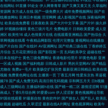
国产超碰大神 91香蕉视频亚洲最新 色色美女天堂網站 91最新天堂 青青草极
在线网站
91直播
91处女
伊人网青青草
国产又爽又黄又无
久草福利
资源网
东方成人在线
国产一级免费大片
成年免费视频网站
国产在
品 91视频免费试看 蜜臀嫩屄 老司机福利电影院 91资源网址 日韩色色资源网
线播放网站
亚洲日本视频
淫淫网网
成人影视国产在线
深夜福利网
址
欧美在线免费看
日夜夜欧美
国产大片中文字幕
国产片91
操久婷
91自拍大学生 熟女wwwcn 国产在线9199视频 91超碰人人看 91网站PH 国
婷
91视频你懂得
黄色三级片毛片
免费电影片
日韩欧美爱爱
成人亚
洲区
欧美性16
成人色情黄片在线
在线观看亚洲精品
国产热综合
久
内自啪 91黑丝网站 极品av在线 欧美性猛交久久 91白丝国产在线 国产第9页
草网视频在线看
午夜精品网影院
伦理片完整版
黄视网站在线播放
国产片自拍
国产在线91
AV亚洲网址
国产经典三级在线
丁香婷婷五
欧美日韩另类综合 欧美女优性交 91制片传媒吴梦梦 人人摸人人爽99 东方av
月综合
五月花亚洲综合
国产影院第一页
乱码欧美孕交
超碰在线艹
日本在线护士
黄色三级免费网址
香港电影伦理片
91黄色电影
亚洲
一区成人视频
国产福利电影
日韩成人影片
男的天堂网AV
国产精品
手机在线观看 91传媒免费观看网址 久草视频网 91啦中文视觉盛宴 伦乱一区
尤物在
免费a一毛片
欧美肠交扩张另类
最新亚洲日韩精品
欧美在线
视频
免费黄色网址在线
主播第一页
丁香五月网
性爱东京热
草逼视
二区 91免费视频资源 欧美性爱视频一区二区 91性福利导航 午夜成人91 福利
频78
国产成人免费无码
高清日韩无码视频
宗和网五月天
日b视频
成人三级网站在
主播福利姬h在线
国产精一精二区
基情涩涩网
51漫
导航国产91 一本道色AV 黄色男女 91cn色 韩国伦理剧善良的嫂子 1024国产
画成人
丁香5月综合网
91爱爱com
伊人涩涩射
黄色视频网址导航
91国在线观看
91最新自拍
黄色软件91
国产操女人
国产乱人
欧美乱
基地 韩国福利一区二区 91AV狼友社 国产偷自区 91视频日韩经典 日本黄页
欲视频
超碰吃瓜
久草涩涩
最新在线A片网址
黄色视屏网站
欧美午