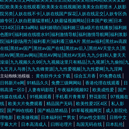
院|欧美美女在线观看|欧美美女在线视频|欧美美女自慰喷水
人妖影
院另类|人妖在线不卡|人妖在线国产探花|人妖在线足交|人妖专区伪
娘专区|人妖自慰最猛泄精|人妖最猛视频网站|日本国产欧洲|日本
1234区|日本3a网站
福利姬萌白|福利姬三级a级片在线播放|福利姬
色图91|福利姬在线喷水91|福利激情导航|福利激情导航网|福利浆影
院|福利剧场用力|福利看片|福利看三级A片
黑丝av福利|黑丝av高跟
在线|黑丝av国产|黑丝av国产在线|黑丝av后入|黑丝AV天堂久久|黑
丝AV网|黑丝av网站|黑丝AV网址|黑丝AV无码
九九少妇和人妻天天
澡澡|九九视频久久99|九九视频这里只有精品|九九视屏|九九偷拍|九
九五月人与兽|九九先锋资源|九九性爱视频|九九性爱网|九九淫网
主站蜘蛛池模板：
黄色软件大全下载
|
综合五月香
|
91免费在线
|
日韩新片e网
|
91精品久久
|
免费三级网网站
|
香港伦理在线观看
|
日
韩高清一区0
|
人妻有码影院
|
午夜福利视频92
|
欧美成性爱
|
国产
传媒在线成人
|
91视频观看
|
手机看片青青草
|
野花影院
|
97视频在
线
|
欧美大片免费观看
|
精品国产无码
|
欧美性爱2区4区
|
私人影
院
|
国产99在线欧
|
国产精品禁精品
|
91草莓视频网页
|
成人影院伦
理电影
|
欧美做视频
|
日本福利社艹男女
|
91av性交影院
|
日韩中文
字幕大片
|
日本高清成人
|
曰韩论理片
|
岛国无码在线
|
日本乱伦
|