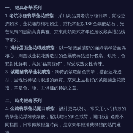
一、 經典奢華系列
1.
老坑冰種翡翠蓮花戒指
：采用高品質老坑冰種翡翠，質地瑩
潤如水，蓮花雕刻栩栩如生，戒托常配以18K金鑲嵌鉆石，光
芒流轉間盡顯高貴典雅。京東此類款式常年位居收藏與禮品榜
單前列。
2.
滿綠蛋面蓮花環繞戒指
：以一顆飽滿濃郁的滿綠翡翠蛋面為
核心，周圍以蓮花花瓣造型的金屬或碎鉆進行包裹、烘托，色
彩對比鮮明，寓意“福慧雙修”，深受成熟女性青睞。
3.
紫羅蘭翡翠蓮花戒指
：獨特的紫羅蘭色翡翠，搭配蓮花造
型，呈現出神秘而浪漫的氣質。京東上品相好的紫羅蘭蓮花戒
指，常是色、種、工俱佳的稀缺之選。
二、 時尚輕奢系列
4.
金鑲翡翠蓮花開口戒指
：設計更為現代，常采用小巧精致的
翡翠蓮花浮雕或鑲嵌，配以纖細的K金戒臂，開口設計適應不
同指圍，日常佩戴輕盈時尚，是京東年輕消費群體的熱門選
擇。