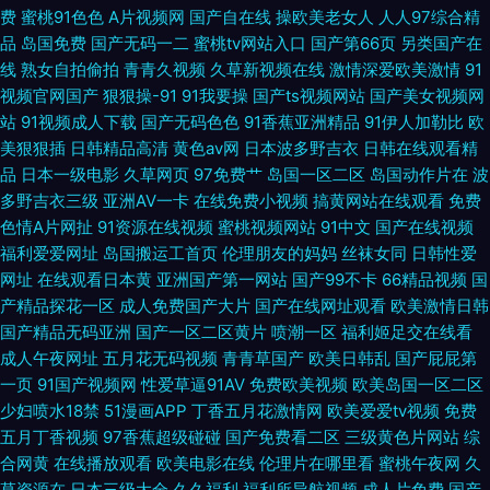
费
蜜桃91色色
A片视频网
国产自在线
操欧美老女人
人人97综合精
导 老湿AV 91色游 青青草伊人 99福利视频导航网站 新在线vt天堂 国产福利
品
岛国免费
国产无码一二
蜜桃tv网站入口
国产第66页
另类国产在
线
熟女自拍偷拍
青青久视频
久草新视频在线
激情深爱欧美激情
91
91视频 91大神精选 久久之久久 91视影大全 91最新地址 91不用下载免费看
视频官网国产
狠狠操-91
91我要操
国产ts视频网站
国产美女视频网
站
91视频成人下载
国产无码色色
91香蕉亚洲精品
91伊人加勒比
欧
久草福利在线视频了 91青娱乐蜜桃臀久 欧美日免费专区 91在线观看视频 日
美狠狠插
日韩精品高清
黄色av网
日本波多野吉衣
日韩在线观看精
品
日本一级电影
久草网页
97免费艹
岛国一区二区
岛国动作片在
波
韩中文字幕在线 精品久久婷婷网络 91看黄 91www涩色 老司机91福利在线
多野吉衣三级
亚洲AV一卡
在线免费小视频
搞黄网站在线观看
免费
色情A片网扯
91资源在线视频
蜜桃视频网站
91中文
国产在线视频
东方成人影库AV 在线观看小视频 美欧韩一三区 91香蕉外国视频 日日摸夜夜
福利爱爱网址
岛国搬运工首页
伦理朋友的妈妈
丝袜女同
日韩性爱
网址
在线观看日本黄
亚洲国产第一网站
国产99不卡
66精品视频
国
爽无码精品
产精品探花一区
成人免费国产大片
国产在线网址观看
欧美激情日韩
国产精品无码亚洲
国产一区二区黄片
喷潮一区
福利姬足交在线看
成人午夜网址
五月花无码视频
青青草国产
欧美日韩乱
国产屁屁第
一页
91国产视频网
性爱草逼91AV
免费欧美视频
欧美岛国一区二区
少妇喷水18禁
51漫画APP
丁香五月花激情网
欧美爱爱tv视频
免费
五月丁香视频
97香蕉超级碰碰
国产免费看二区
三级黄色片网站
综
合网黄
在线播放观看
欧美电影在线
伦理片在哪里看
蜜桃午夜网
久
草资源在
日本三级大全
久久福利
福利所导航视频
成人片免费
国产