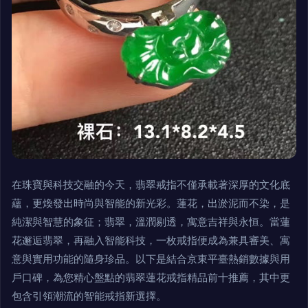
在珠寶與科技交融的今天，翡翠戒指不僅承載著深厚的文化底
蘊，更煥發出時尚與智能的新光彩。蓮花，出淤泥而不染，是
純潔與智慧的象征；翡翠，溫潤剔透，寓意吉祥與永恒。當蓮
花邂逅翡翠，再融入智能科技，一枚戒指便成為兼具審美、寓
意與實用功能的隨身珍品。以下是結合京東平臺熱銷數據與用
戶口碑，為您精心盤點的翡翠蓮花戒指精品前十推薦，其中更
包含引領潮流的智能戒指新選擇。