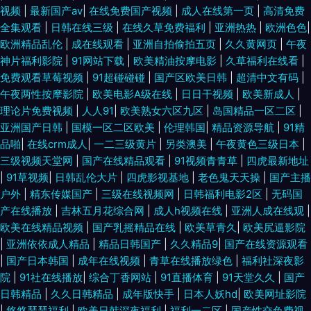
视频
|
最新国产av
|
在线免费国产视频
|
成人在线第一页
|
高清免费
全集观看
|
日韩在线三级
|
在线久草免费福利
|
亚洲热热
|
欧洲色色
|
欧洲精品乱伦
|
成在线观看
|
亚洲自拍偷拍五页
|
久久黄网页
|
午夜
神片福利影院
|
91网站下载
|
欧美精油按摩电影
|
久草福利在线看
|
免费观看草莓视频
|
91超碰碰碰
|
国产区欧美日韩
|
超清中文有码
|
午夜两性按摩影院
|
欧美电影A级在线
|
日日干视频
|
欧美新成人
|
理论片免费视频
|
人人91
|
欧美熟女六区九区
|
岛国精品一区二区
|
亚洲国产日韩
|
国模一区二区欧美
|
伦理韩国
|
精品资源导航
|
91精
品啪
|
在线crm成人
|
一二三级黄片
|
另类澳美
|
午夜黄色三级日本
|
三级视频天堂网
|
国产在线精品观看
|
91视频青青草
|
四虎最新地址
|
91草视频
|
日韩乱伦大片
|
四虎影视基地
|
老色鬼天天操
|
国产主播
户外
|
精东传媒国产
|
三级在线视频网
|
日韩福利电影2区
|
无码国
产在线播放
|
吉林五月花综合网
|
成人h视频在线
|
亚洲人成在线观
|
欧美在线精品视频
|
国产乳摇精品在线
|
欧美草青久
|
欧美尻逼影院
|
亚洲依依成人精品
|
精品日韩国产
|
久久精品9
|
国产在线资源观看
|
国产日本韩国
|
成年在线视频
|
青草在线播放绿色
|
福利社深夜影
院
|
91社在线播放
|
综合丁香网站
|
91直播体育
|
91天堂久久
|
国产
日韩精品
|
久久日韩精品
|
成年版快手
|
日本人妖hd
|
欧美网址影院
|
悠悠瑟瑟福利
|
欧美日韩深夜福利
|
福利一二区
|
国产性交兔费视