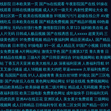
线影院
日本欧美第一页
国产ts在线观看
午夜影院国产在线
91操在
线观看
日韩在线播放视频
成人大片一级天天
内射性爱网址大全
欧
美社区第一页
欧美在线视频播放
91视频污污污
超碰在线公开
AV蜜
桃吃瓜
日本欧美在线看
国产精选免费视频
国产精品91视频
69热最
新网址
无码白丝强行免费
激情影院日韩
久草123
福利欧美在线
成
人片无码
日韩成人极品视频
国产在线诱惑
乱人xxxxx
超黄无码
三
级黄色图片
91免费看视频
精品午夜福利网
精品亚洲成a人
国产精品
萌白酱
日本理论
91操电影
91一区
成人精品无
91国产小视频
日韩美
女免费直播
A片网站网址
激情文学色
国产主播第37页
青久青青
日
本精品在线播放
三级A片
国产日韩亚洲综合
91短视频网站
欧美骚网
站
丁香五月天亚洲
欧美大粗吊人妖
深夜福利亚洲
人兽福利导航
91
叉叉操小骚逼
成人18视频
欧美大鸡吧
草逼wwww
久草福利免费试
看
岛国国产在线
91人人超碰青青
美女白丝18禁
91肏比
国产三区电
影
国产内射后入在线
黄色网址网站网址
97超在线视
免费视频网站
精品欧美精品v
欧美操碰
欧美二级片网址
精品成人无码视频
男女午
夜福利影院
欧美三级电影
免费黄色网址
成年版快手
日韩福利无码
四虎四房
亚洲AV在线豆花
亚洲区成人
美女黄片免费观看
三级网站
视频网
成人日韩精品
日韩福利专区
欧美二区女同
国产精品一区91
小x导航福利
免费黄色在线视频
91原创视频
欧美日韩小视频
国产成