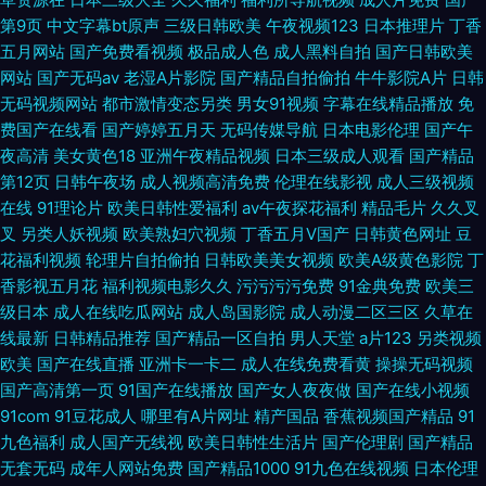
第9页
中文字幕bt原声
三级日韩欧美
午夜视频123
日本推理片
丁香
五月网站
国产免费看视频
极品成人色
成人黑料自拍
国产日韩欧美
网站
国产无码av
老湿A片影院
国产精品自拍偷拍
牛牛影院A片
日韩
无码视频网站
都市激情变态另类
男女91视频
字幕在线精品播放
免
费国产在线看
国产婷婷五月天
无码传媒导航
日本电影伦理
国产午
夜高清
美女黄色18
亚洲午夜精品视频
日本三级成人观看
国产精品
第12页
日韩午夜场
成人视频高清免费
伦理在线影视
成人三级视频
在线
91理论片
欧美日韩性爱福利
av午夜探花福利
精品毛片
久久叉
叉
另类人妖视频
欧美熟妇穴视频
丁香五月V国产
日韩黄色网址
豆
花福利视频
轮理片自拍偷拍
日韩欧美美女视频
欧美A级黄色影院
丁
香影视五月花
福利视频电影久久
污污污污免费
91金典免费
欧美三
级日本
成人在线吃瓜网站
成人岛国影院
成人动漫二区三区
久草在
线最新
日韩精品推荐
国产精品一区自拍
男人天堂
a片123
另类视频
欧美
国产在线直播
亚洲卡一卡二
成人在线免费看黄
操操无码视频
国产高清第一页
91国产在线播放
国产女人夜夜做
国产在线小视频
91com
91豆花成人
哪里有A片网址
精产国品
香蕉视频国产精品
91
九色福利
成人国产无线视
欧美日韩性生活片
国产伦理剧
国产精品
无套无码
成年人网站免费
国产精品1000
91九色在线视频
日本伦理