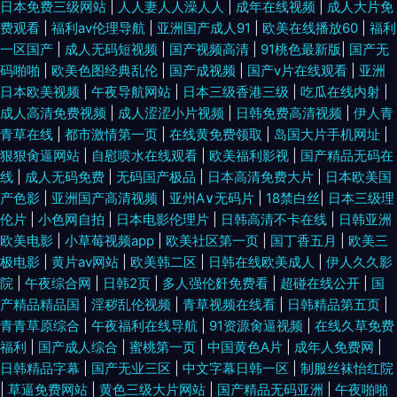
日本免费三级网站
|
人人妻人人澡人人
|
成年在线视频
|
成人大片免
费观看
|
福利av伦理导航
|
亚洲国产成人91
|
欧美在线播放60
|
福利
一区国产
|
成人无码短视频
|
国产视频高清
|
91桃色最新版
|
国产无
码啪啪
|
欧美色图经典乱伦
|
国产成视频
|
国产v片在线观看
|
亚洲
日本欧美视频
|
午夜导航网站
|
日本三级香港三级
|
吃瓜在线内射
|
成人高清免费视频
|
成人涩涩小片视频
|
日韩免费高清视频
|
伊人青
青草在线
|
都市激情第一页
|
在线黄免费领取
|
岛国大片手机网址
|
狠狠肏逼网站
|
自慰喷水在线观看
|
欧美福利影视
|
国产精品无码在
线
|
成人无码免费
|
无码国产极品
|
日本高清免费大片
|
日本欧美国
产色影
|
亚洲国产高清视频
|
亚州A∨无码片
|
18禁白丝
|
日本三级理
伦片
|
小色网自拍
|
日本电影伦理片
|
日韩高清不卡在线
|
日韩亚洲
欧美电影
|
小草莓视频app
|
欧美社区第一页
|
国丁香五月
|
欧美三
极电影
|
黄片av网站
|
欧美韩二区
|
日韩在线欧美成人
|
伊人久久影
院
|
午夜综合网
|
日韩2页
|
多人强伦姧免费看
|
超碰在线公开
|
国
产精品精品国
|
淫秽乱伦视频
|
青草视频在线看
|
日韩精品第五页
|
青青草原综合
|
午夜福利在线导航
|
91资源肏逼视频
|
在线久草免费
福利
|
国产成人综合
|
蜜桃第一页
|
中国黄色A片
|
成年人免费网
|
日韩精品字幕
|
国产无业三区
|
中文字幕日韩一区
|
制服丝袜怡红院
|
草逼免费网站
|
黄色三级大片网站
|
国产精品无码亚洲
|
午夜啪啪