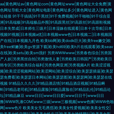
aa|黄色网址av|黄色网址com|黄色网址www|黄色网址大全免费|黄
色网址导航大全|黄色网址电影|黄色网址多少|黄色网址进入|黄色网
址链接
91干干搞搞|91干黑丝|91干免费视频|91干啪啪|91干综合亚
洲|91高端极|91高端极品外围|91高跟黑丝|91高跟丝|91高跟鞋视频
日本失禁成|日本师生三级片|日本湿姝在线观看|日本十次导航|日本
视频91视频|日本视频a优|日本视频www色|日本视频二|日本视频国
产在线|日本视频九月色
欧美bb网|欧美dodk巨大|欧美free嫩交|欧
美free鲜嫩|欧美gv资源下载|欧美hd69|欧美h片在线观看|欧美seav
在线|欧美setu|欧美sm强奸
另类WWWwww|另类春色综合|另类国
产人妖|另类黑丝自拍|另类激情人妻|另类欧美日韩国产|另类欧美日
韩专区|另类欧美综合福利|另类色网亚洲|另类视频A片
欧美涩涩视
频|欧美涩涩视频网站|欧美涩网站|欧美涩综合|欧美瑟瑟插逼|欧美瑟
瑟免费看|欧美瑟瑟日本网站|欧美瑟瑟图|欧美瑟瑟网|欧美瑟瑟在线
视频
91精品久久久久|91精品酒店情|91精品酒店视频|91精品蝌
蚪|91精品老司机|91精品露脸|91精品露脸在|91精品乱伦|91精品论
坛|91精品麻豆
www日日|www日日爱|www日日干|www日日
撸|WWW乳液COM|www三级|www三极视频|www色播|WWW色啪
网|www色片
欧美美女无毛诱惑|欧美美女性爱视频|欧美美女性交|
欧美美女性交网站|欧美美女性生活|欧美美女艳情网站|欧美美女影