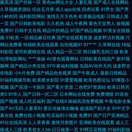
频高清
国产丝袜一区
黄色av网址大全
人妻乱视
国产成人在线网站
页 久久伊人青 91福利导航大全 国产91AV福利 色五月成人导航 91熟女丝袜
久草视频资源站
综合五月香
成人app在线
四虎试看
91男女
国产男
小鲜肉同
福利影院网站
激情五月天色色
欧美极品电影
日韩成人第
福利 久久黄片91 1024视频导航 成人福利视频在线导航 色干日p视频 91熟妇
一页
国产日韩欧美电影
久久机热
成人午夜网
黄色天堂男人
操视频
免费91
日韩中文在线
精品中的精品
97国产精品视频
91美女在线视
视频在线 内射人妻14p 91国产精品三级蜜臀 黄色片91 亚洲特色色情三级毛
频
51欧美
一区精品麻豆经典
国产在线观看资源
波多野洁衣视频
污
网站免费看
特级欧美在线观看
自拍视频91
91艹艹
久草网在线
18福
片 国产第二页 午夜香蕉少妇A片视频 99中文字幕在线视频 四虎淫网在线 操
利影院
老司机蜜桃在线
成人精品一区二区
韩日爆乳无码三级
欧美
伦理电影网站
艹艹操操
AV黄色观看网站
日韩欧美在线国产
新91视
碰在线 综合91超碰操 超碰人人妻 国产91传媒 午夜三级代理 AVAV综合网 欧
频网
国产精品分类在线
97午夜福利视频
岛国AV动作无码
波多野吉
依电影
小h片免费
国产精品色色视屏
国产午夜成人
最新日韩精品
洲精品 91狼友综合在线 国内日本韩国欧美91 91福利社 国语视频在线三区 中
91福利视频导航
欧美喷水影院
91爱爱视频
欧美色图论坛
91榴莲小
视频
国产高清一卡新区
国产看片资源
二色吧97资源站
欧美日韩另
文无码日韩欧 成人男人影院 91麻豆国产 久久精品8 91爆操黑丝美女 福利看
类0
91华人
国产日韩一区二区
日本网站在线免费
免费潮喷
91原创
国产视频
成人吃瓜福利
国产在线9
操碰高清免费视频
午夜电影全集
片 首页资源吧!A片 阿V视频在线观看日韩 视频在线91 91玉足 日本ar不卡 91
国产AV无码
人妻系列
爱豆传媒倩女幽魂
超清国产剧大全
91中文字
幕在线
免费在线小视频
吃瓜福利小视频
免费91
国产日产亚洲精品
热爆 久久级强奸 91叉啊插 福利导航网 手机福利AV 91探花传媒网站 婷婷五
91社在线高清
人人草香蕉
激情另类图片
亚洲欧美在线观看
成人三
级成人三级
欧美老女人bb
日日操第一页
91网豆花视频
91福利剧场